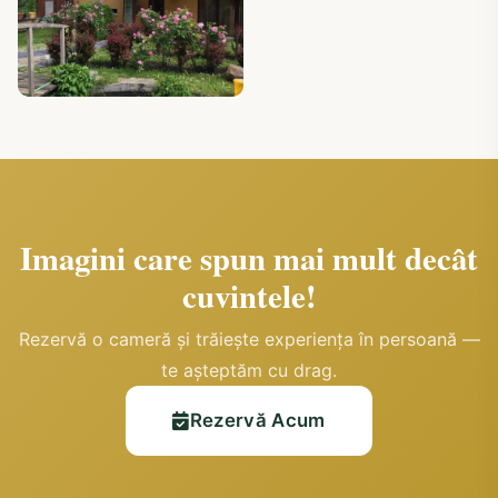
Imagini care spun mai mult decât
cuvintele!
Rezervă o cameră și trăiește experiența în persoană —
te așteptăm cu drag.
Rezervă Acum