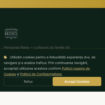
Pensiunea Maria — o afacere de familie din
Sibiu, deschisă cu drag din 2008. Vă oferim
Utilizăm cookies pentru a îmbunătăți experiența dvs. de
casa departe de casă
, cu eleganță, confort și
navigare și a analiza traficul. Prin continuarea navigării,
ospitalitate autentică.
acceptați utilizarea acestora conform
Politicii noastre de
Cookies
și
Politicii de Confidențialitate
.
Refuz
Accept Cookies
NAVIGARE
Acasă